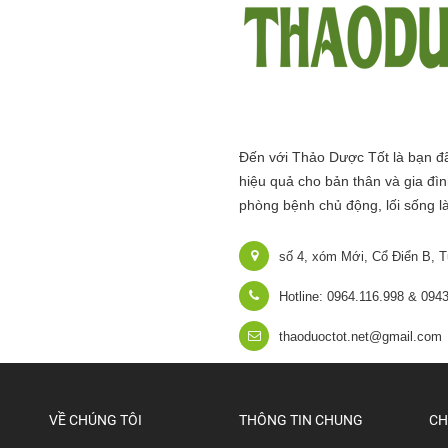
Đến với Thảo Dược Tốt là bạn đã
hiệu quả cho bản thân và gia đìn
phòng bệnh chủ động, lối sống l
số 4, xóm Mới, Cổ Điển B, T
Hotline: 0964.116.998 & 094
thaoduoctot.net@gmail.com
VỀ CHÚNG TÔI
THÔNG TIN CHUNG
CH