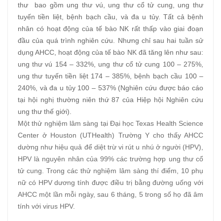
thư bao gồm ung thư vú, ung thư cổ tử cung, ung thư
tuyến tiền liệt, bệnh bạch cầu, và đa u tủy. Tất cả bệnh
nhân có hoạt động của tế bào NK rất thấp vào giai đoạn
đầu của quá trình nghiên cứu. Nhưng chỉ sau hai tuần sử
dụng AHCC, hoạt động của tế bào NK đã tăng lên như sau:
ung thư vú 154 – 332%, ung thư cổ tử cung 100 – 275%,
ung thư tuyến tiền liệt 174 – 385%, bệnh bạch cầu 100 –
240%, và đa u tủy 100 – 537% (Nghiên cứu được báo cáo
tại hội nghị thường niên thứ 87 của Hiệp hội Nghiên cứu
ung thư thế giới).
Một thử nghiệm lâm sàng tại Đại học Texas Health Science
Center ở Houston (UTHealth) Trường Y cho thấy AHCC
dường như hiệu quả để diệt trừ vi rút u nhú ở người (HPV),
HPV là nguyên nhân của 99% các trường hợp ung thư cổ
tử cung. Trong các thử nghiệm lâm sàng thí điểm, 10 phụ
nữ có HPV dương tính được điều trị bằng đường uống với
AHCC một lần mỗi ngày, sau 6 tháng, 5 trong số họ đã âm
tính với virus HPV.