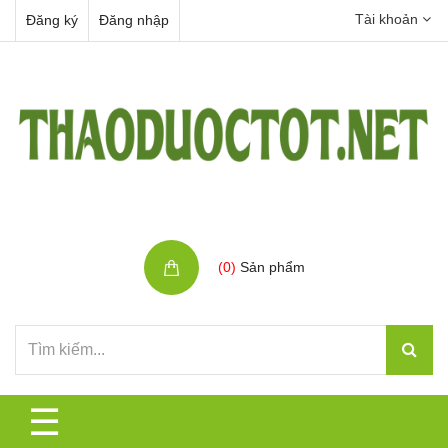
Tài khoản
Đăng ký
Đăng nhập
Giỏ hàng
(
0
)
Sản phẩm
☰