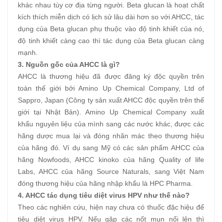
khác nhau tùy cơ địa từng người. Beta glucan là hoạt chất
kích thích miễn dịch có lịch sử lâu dài hơn so với AHCC, tác
dụng của Beta glucan phụ thuộc vào độ tinh khiết của nó,
độ tinh khiết càng cao thì tác dụng của Beta glucan càng
mạnh.
3. Nguồn gốc của AHCC là gì?
AHCC là thương hiệu đã được đăng ký độc quyền trên
toàn thế giới bởi Amino Up Chemical Company, Ltd of
Sappro, Japan (Công ty sản xuất AHCC độc quyền trên thế
giới tại Nhật Bản). Amino Up Chemical Company xuất
khẩu nguyên liệu của mình sang các nước khác, được các
hãng dược mua lại và đóng nhãn mác theo thương hiệu
của hãng đó. Ví dụ sang Mỹ có các sản phẩm AHCC của
hãng Nowfoods, AHCC kinoko của hãng Quality of life
Labs, AHCC của hãng Source Naturals, sang Việt Nam
đóng thương hiệu của hãng nhập khẩu là HPC Pharma.
4. AHCC tác dụng tiêu diệt virus HPV như thế nào?
Theo các nghiên cứu, hiện nay chưa có thuốc đặc hiệu để
tiêu diệt virus HPV. Nếu gặp các nốt mụn nổi lên thì