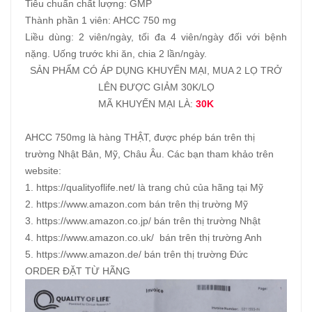
Tiêu chuẩn chất lượng: GMP
Thành phần 1 viên: AHCC 750 mg
Liều dùng: 2 viên/ngày, tối đa 4 viên/ngày đối với bệnh
nặng. Uống trước khi ăn, chia 2 lần/ngày.
SẢN PHẨM CÓ ÁP DỤNG KHUYẾN MẠI, MUA 2 LỌ TRỞ
LÊN ĐƯỢC GIẢM 30K/LỌ
MÃ KHUYẾN MẠI LÀ:
30K
AHCC 750mg là hàng THẬT, được phép bán trên thị
trường Nhật Bản, Mỹ, Châu Âu. Các bạn tham khảo trên
website:
1. https://qualityoflife.net/ là trang chủ của hãng tại Mỹ
2. https://www.amazon.com bán trên thị trường Mỹ
3. https://www.amazon.co.jp/ bán trên thị trường Nhật
4. https://www.amazon.co.uk/ bán trên thị trường Anh
5. https://www.amazon.de/ bán trên thị trường Đức
ORDER ĐẶT TỪ HÃNG