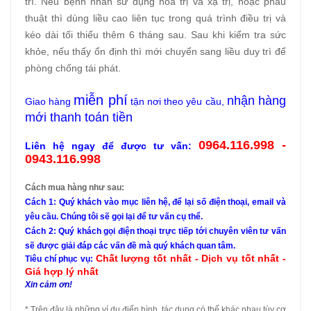
trì. Nếu bệnh nhân sử dụng hóa trị và xạ trị, hoặc phẫu
thuật thì dùng liều cao liên tục trong quá trình điều trị và
kéo dài tối thiểu thêm 6 tháng sau. Sau khi kiểm tra sức
khỏe, nếu thấy ổn định thì mới chuyển sang liều duy trì để
phòng chống tái phát.
miễn phí
nhận hàng
Giao hàng
tận nơi theo yêu cầu,
mới thanh toán tiền
0964.116.998 -
Liên hệ ngay để được tư vấn:
0943.116.998
Cách mua hàng như sau:
Cách 1: Quý khách vào mục liên hệ, để lại số điện thoại, email và
yêu cầu. Chúng tôi sẽ gọi lại để tư vấn cụ thể.
Cách 2: Quý khách gọi điện thoại trực tiếp tới chuyên viên tư vấn
sẽ được giải đáp các vấn đề mà quý khách quan tâm.
Chất lượng tốt nhất - Dịch vụ tốt nhất -
Tiêu chí phục vụ:
Giá hợp lý nhất
Xin cảm ơn!
* Trên đây là những ví dụ điển hình, tác dụng có thể khác nhau tùy cơ