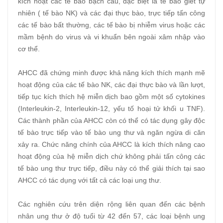
kích hoạt các tế bào bạch cầu, đặc biệt là tế bào giết tự
nhiên ( tế bào NK) và các đại thực bào, trực tiếp tấn công
các tế bào bất thường, các tế bào bị nhiễm virus hoặc các
mầm bệnh do virus và vi khuẩn bên ngoài xâm nhập vào
cơ thể.
AHCC đã chứng minh được khả năng kích thích mạnh mẽ
hoạt động của các tế bào NK, các đại thực bào và lần lượt,
tiếp tục kích thích hệ miễn dịch bao gồm một số cytokines
(Interleukin-2, Interleukin-12, yếu tố hoại tử khối u TNF).
Các thành phần của AHCC còn có thể có tác dụng gây độc
tế bào trực tiếp vào tế bào ung thư và ngăn ngừa di căn
xảy ra. Chức năng chính của AHCC là kích thích nâng cao
hoạt động của hệ miễn dịch chứ không phải tấn công các
tế bào ung thư trực tiếp, điều này có thể giải thích tại sao
AHCC có tác dụng với tất cả các loại ung thư.
Các nghiên cứu trên diện rộng liên quan đến các bệnh
nhân ung thư ở độ tuổi từ 42 đến 57, các loại bệnh ung