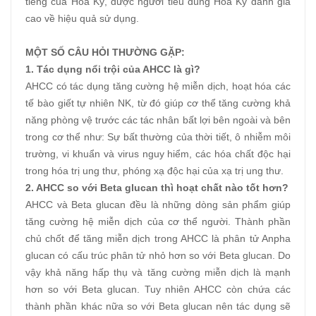
tiếng của Hoa Kỳ, được người tiêu dùng Hoa Kỳ đánh giá
cao về hiệu quả sử dụng.
MỘT SỐ CÂU HỎI THƯỜNG GẶP:
1. Tác dụng nổi trội của AHCC là gì?
AHCC có tác dụng tăng cường hệ miễn dịch, hoạt hóa các
tế bào giết tự nhiên NK, từ đó giúp cơ thể tăng cường khả
năng phòng vệ trước các tác nhân bất lợi bên ngoài và bên
trong cơ thể như: Sự bất thường của thời tiết, ô nhiễm môi
trường, vi khuẩn và virus nguy hiểm, các hóa chất độc hại
trong hóa trị ung thư, phóng xạ độc hại của xạ trị ung thư.
2. AHCC so với Beta glucan thì hoạt chất nào tốt hơn?
AHCC và Beta glucan đều là những dòng sản phẩm giúp
tăng cường hệ miễn dịch của cơ thể người. Thành phần
chủ chốt để tăng miễn dịch trong AHCC là phân tử Anpha
glucan có cấu trúc phân tử nhỏ hơn so với Beta glucan. Do
vậy khả năng hấp thụ và tăng cường miễn dịch là mạnh
hơn so với Beta glucan. Tuy nhiên AHCC còn chứa các
thành phần khác nữa so với Beta glucan nên tác dụng sẽ