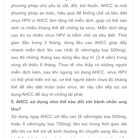
phương pháp chủ yếu là cắt, đốt, bôi thuốc. AHCC là một
phương pháp an toàn, hiệu quả để khống chế và tiêu diệt
virus HPV vì AHCC làm tăng hệ miễn dịch, giúp cơ thể sản
sinh ra nhiều kháng thể để chống lại virus. Miễn dịch tăng
cao thì tự nhiên virus HPV bị kiềm chế và tiêu diệt. Thời
gian đầu trong 3 tháng, dùng liều cao AHCC giúp đẩy
nhanh miễn dịch lên cao nhất (6 viên/ngày loại 500mg),
sau đó những tháng sau dùng liều duy trì (2-4 viên) trong
vòng tối thiểu 6 tháng. Thực tế cho thấy có những người
miễn dịch kém, sau khi ngưng sử dụng AHCC, virus HPV
có thể phát triển trở lại, cơ thể người bệnh chưa đủ kháng
thể để tiêu diệt hoàn toàn virus, do vậy cần tiếp tục sử
dụng AHCC để duy trì chống tái phát.
5. AHCC sử dụng như thế nào đối với bệnh nhân ung
thư?
Sử dụng ngay AHCC với liều cao (6 viên/ngày loại 500mg,
hoặc 4 viên/ngày loại 750mg) liên tục trong thời gian dài
đến khi cơ thể trở về bình thường thì chuyển sang liều duy