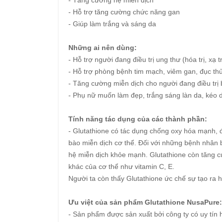
- Tăng cường hệ miễn dịch
- Hỗ trợ tăng cường chức năng gan
- Giúp làm trắng và sáng da
Những ai nên dùng:
- Hỗ trợ người đang điều trị ung thư (hóa trị, xạ 
- Hỗ trợ phòng bệnh tim mạch, viêm gan, đục thủ
- Tăng cường miễn dịch cho người đang điều trị
- Phụ nữ muốn làm đẹp, trắng sáng làn da, kéo d
Tính năng tác dụng của các thành phần:
- Glutathione có tác dụng chống oxy hóa mạnh, đ
bào miễn dịch cơ thể. Đối với những bệnh nhân b
hệ miễn dịch khỏe mạnh. Glutathione còn tăng c
khác của cơ thể như vitamin C, E.
Người ta còn thấy Glutathione ức chế sự tạo ra 
Ưu việt của sản phẩm Glutathione NusaPure:
- Sản phẩm được sản xuất bởi công ty có uy tín