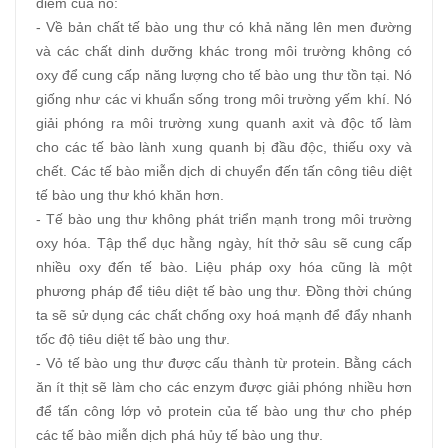
điểm của nó:
- Về bản chất tế bào ung thư có khả năng lên men đường
và các chất dinh dưỡng khác trong môi trường không có
oxy để cung cấp năng lượng cho tế bào ung thư tồn tại. Nó
giống như các vi khuẩn sống trong môi trường yếm khí. Nó
giải phóng ra môi trường xung quanh axit và độc tố làm
cho các tế bào lành xung quanh bị đầu độc, thiếu oxy và
chết. Các tế bào miễn dịch di chuyển đến tấn công tiêu diệt
tế bào ung thư khó khăn hơn.
- Tế bào ung thư không phát triển mạnh trong môi trường
oxy hóa. Tập thể dục hằng ngày, hít thở sâu sẽ cung cấp
nhiều oxy đến tế bào. Liệu pháp oxy hóa cũng là một
phương pháp để tiêu diệt tế bào ung thư. Đồng thời chúng
ta sẽ sử dụng các chất chống oxy hoá mạnh để đẩy nhanh
tốc độ tiêu diệt tế bào ung thư.
- Vỏ tế bào ung thư được cấu thành từ protein. Bằng cách
ăn ít thịt sẽ làm cho các enzym được giải phóng nhiều hơn
để tấn công lớp vỏ protein của tế bào ung thư cho phép
các tế bào miễn dịch phá hủy tế bào ung thư.