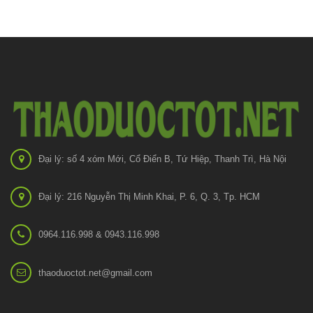
Đại lý: số 4 xóm Mới, Cổ Điển B, Tứ Hiệp, Thanh Trì, Hà Nội
Đại lý: 216 Nguyễn Thị Minh Khai, P. 6, Q. 3, Tp. HCM
0964.116.998 & 0943.116.998
thaoduoctot.net@gmail.com