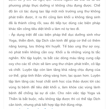
phương pháp thực dưỡng vì không chịu đựng được. Chế
độ ăn có tác dụng tạo lập một môi trường ung thư không
phát triển được, ít ra thì cũng làm khối u không tăng sinh
đã là thành công rồi, sau đó tiếp tục dùng các biện pháp
khác tấn công tiêu diệt khối u làm nó tự teo đi.
- Áp dụng triệt để các biện pháp thể dục dưỡng sinh như
Yoga, thiền định, tập Dịch cân kinh để giúp cơ thể có thêm
năng lượng, lưu thông khí huyết. Tế bào ung thư sợ oxy,
nó phát triển không cần oxy. Khối u là những vùng bị tắc
nghẽn. Khi tập luyện, ta bắt các dòng máu tăng cung cấp
oxy cho các tổ chức sẽ làm ung thư chậm phát triển, cô lập
và chết. Luyện tập còn làm tăng khả năng chịu đựng của
cơ thể, giúp tinh thần vững vàng hơn, lạc quan hơn. Luyện
tập làm tăng các hoạt chất sinh học của thảo dược tới các
vùng bị bệnh để tiêu diệt khối u, làm khỏe các vùng lành
bệnh để chống lại sự di căn. Cho nên việc tập Yoga và
Thiền là bắt buộc, nếu không tập được thì có thể tập Dịch
cân kinh, nhưng phải kết hợp tập thở đúng nhịp.