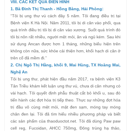
VIII. CÁC KẾT QUẢ ĐIỂN HÌNH
1. Bà Đinh Thị Thanh - Hồng Bàng, Hải Phòng:
“Tôi bị ung thư vú cách đây 5 năm. Tôi đang điều trị tại
Bệnh viện K Hà Nội. Năm 2011, tôi bị di căn vào phổi, qua
quá trình điều trị tôi bị di căn vào xương. Suốt quá trình đó
tôi bị nôn rất nhiều, người mệt mỏi, ăn và ngủ kém. Sau khi
sử dụng Ancan được hơn 1 tháng, những biểu hiện trên
không còn nữa, sức khỏe cải thiện hơn, khối hạch di căn ở
trên cổ đã mềm đi.”
2. Chị Ngô Thị Hằng, khối 9, Mai Hùng, TX Hoàng Mai,
Nghệ An
Tôi bị ung thư, phát hiện đầu năm 2017, ra bệnh viện K3
Tân Triều khám kết luận ung thư vú, chưa di căn nhưng có
vài hạch. Tôi quyết định phẫu thuật cắt bỏ khối u, sau đó
tiến hành các đợt hóa trị tiếp theo. Thực sự những đợt hóa
trị đầu vô cùng mệt mỏi, mặt đen sạm, móng tay móng
chân đen lại. Tôi đã tìm hiểu nhiều phương pháp và biết
các sản phẩm của thaoduoctot.net. Tôi đã dùng Paw paw
cell reg, Fucoidan, AHCC 750mg, Đông trùng hạ thảo,