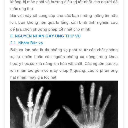
không bị mắc phải và hướng điều trị tốt nhất cho người đã
mắc ung thư.
Bài viết này sẽ cung cấp cho các bạn những thông tin hữu
ích, bạn không nên quá lo lắng, cần bình tĩnh nghiên cứu
để lựa chọn phương pháp tốt nhất cho mình.
II. NGUYÊN NHÂN GÂY UNG THƯ
VÚ
2.1. Nhóm Bức xạ
Bức xạ ion hóa là tia phóng xạ phát ra từ các chất phóng
xạ tự nhiên hoặc các nguồn phóng xạ dùng trong khoa
học, y học có khả năng ion hóa vật chất. Các nguồn bức xạ
ion nhân tạo gồm có máy chụp X quang, các lò phản ứng
hạt nhân, máy gia tốc hạt.