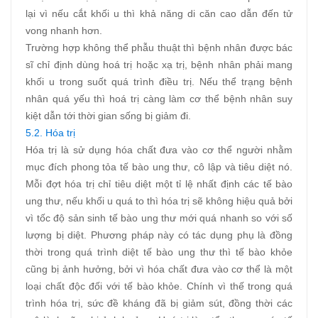
lại vì nếu cắt khối u thì khả năng di căn cao dẫn đến tử
vong nhanh hơn.
Trường hợp không thể phẫu thuật thì bệnh nhân được bác
sĩ chỉ định dùng hoá trị hoặc xạ trị, bệnh nhân phải mang
khối u trong suốt quá trình điều trị. Nếu thể trạng bệnh
nhân quá yếu thì hoá trị càng làm cơ thể bệnh nhân suy
kiệt dẫn tới thời gian sống bị giảm đi.
5.2. Hóa trị
Hóa trị là sử dụng hóa chất đưa vào cơ thể người nhằm
mục đích phong tỏa tế bào ung thư, cô lập và tiêu diệt nó.
Mỗi đợt hóa trị chỉ tiêu diệt một tỉ lệ nhất định các tế bào
ung thư, nếu khối u quá to thì hóa trị sẽ không hiệu quả bởi
vì tốc độ sản sinh tế bào ung thư mới quá nhanh so với số
lượng bị diệt. Phương pháp này có tác dụng phụ là đồng
thời trong quá trình diệt tế bào ung thư thì tế bào khỏe
cũng bị ảnh hưởng, bởi vì hóa chất đưa vào cơ thể là một
loại chất độc đối với tế bào khỏe. Chính vì thế trong quá
trình hóa trị, sức đề kháng đã bị giảm sút, đồng thời các