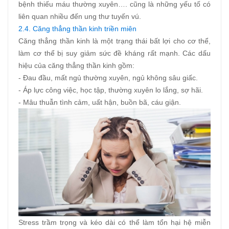
bệnh thiếu máu thường xuyên…. cũng là những yếu tố có
liên quan nhiều đến ung thư tuyến vú.
2.4. Căng thẳng thần kinh triền miên
Căng thẳng thần kinh là một trạng thái bất lợi cho cơ thể,
làm cơ thể bị suy giảm sức đề kháng rất mạnh. Các dấu
hiệu của căng thẳng thần kinh gồm:
- Đau đầu, mất ngủ thường xuyên, ngủ không sâu giấc.
- Áp lực công việc, học tập, thường xuyên lo lắng, sợ hãi.
- Mâu thuẫn tình cảm, uất hận, buồn bã, cáu giận.
Stress trầm trọng và kéo dài có thể làm tổn hại hệ miễn