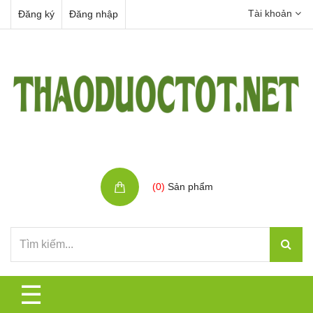
Tài khoản
Đăng ký
Đăng nhập
Giỏ hàng
(
0
)
Sản phẩm
☰