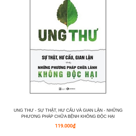
UNG THƯ - SỰ THẬT, HƯ CẤU VÀ GIAN LẬN - NHỮNG
PHƯƠNG PHÁP CHỮA BỆNH KHÔNG ĐỘC HẠI
119.000₫