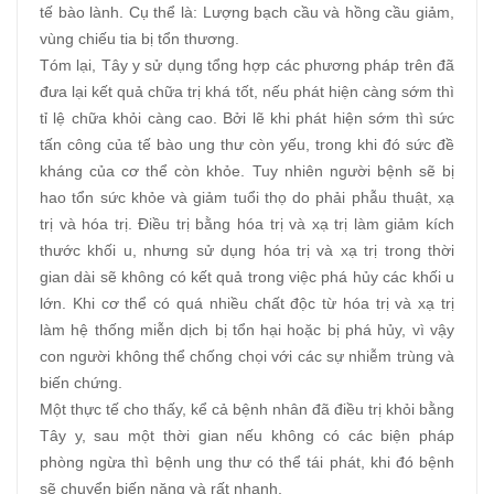
tế bào lành. Cụ thể là: Lượng bạch cầu và hồng cầu giảm,
vùng chiếu tia bị tổn thương.
Tóm lại, Tây y sử dụng tổng hợp các phương pháp trên đã
đưa lại kết quả chữa trị khá tốt, nếu phát hiện càng sớm thì
tỉ lệ chữa khỏi càng cao. Bởi lẽ khi phát hiện sớm thì sức
tấn công của tế bào ung thư còn yếu, trong khi đó sức đề
kháng của cơ thể còn khỏe. Tuy nhiên người bệnh sẽ bị
hao tổn sức khỏe và giảm tuổi thọ do phải phẫu thuật, xạ
trị và hóa trị. Điều trị bằng hóa trị và xạ trị làm giảm kích
thước khối u, nhưng sử dụng hóa trị và xạ trị trong thời
gian dài sẽ không có kết quả trong việc phá hủy các khối u
lớn. Khi cơ thể có quá nhiều chất độc từ hóa trị và xạ trị
làm hệ thống miễn dịch bị tổn hại hoặc bị phá hủy, vì vậy
con người không thể chống chọi với các sự nhiễm trùng và
biến chứng.
Một thực tế cho thấy, kể cả bệnh nhân đã điều trị khỏi bằng
Tây y, sau một thời gian nếu không có các biện pháp
phòng ngừa thì bệnh ung thư có thể tái phát, khi đó bệnh
sẽ chuyển biến nặng và rất nhanh.