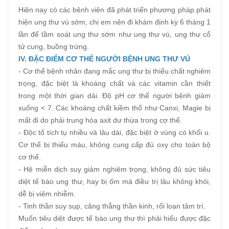
Hiện nay có các bệnh viện đã phát triển phương pháp phát
hiện ung thư vú sớm, chị em nên đi khám định kỳ 6 tháng 1
lần để tầm soát ung thư sớm như ung thư vú, ung thư cổ
tử cung, buồng trứng.
IV. ĐẶC ĐIỂM CƠ THỂ NGƯỜI BỆNH UNG THƯ
VÚ
- Cơ thể bệnh nhân đang mắc ung thư bị thiếu chất nghiêm
trọng, đặc biệt là khoáng chất và các vitamin cần thiết
trong một thời gian dài. Độ pH cơ thể người bệnh giảm
xuống < 7. Các khoáng chất kiềm thổ như Canxi, Magie bị
mất đi do phải trung hòa axit dư thừa trong cơ thể.
- Độc tố tích tụ nhiều và lâu dài, đặc biệt ở vùng có khối u.
Cơ thể bị thiếu máu, không cung cấp đủ oxy cho toàn bộ
cơ thể.
- Hệ miễn dịch suy giảm nghiêm trọng, không đủ sức tiêu
diệt tế bào ung thư, hay bị ốm mà điều trị lâu không khỏi,
dễ bị viêm nhiễm.
- Tinh thần suy sụp, căng thẳng thần kinh, rối loạn tâm trí.
Muốn tiêu diệt được tế bào ung thư thì phải hiểu được đặc