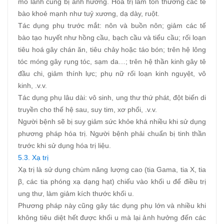
mô lành cũng bị ảnh hưởng. Hoá trị làm tổn thương các tế
bào khoẻ mạnh như tuỷ xương, dạ dày, ruột.
Tác dụng phụ trước mắt: nôn và buồn nôn; giảm các tế
bào tạo huyết như hồng cầu, bạch cầu và tiểu cầu; rối loạn
tiêu hoá gây chán ăn, tiêu chảy hoặc táo bón; trên hệ lông
tóc móng gây rụng tóc, sạm da…; trên hệ thần kinh gây tê
đầu chi, giảm thính lực; phụ nữ rối loạn kinh nguyệt, vô
kinh, .v.v.
Tác dụng phụ lâu dài: vô sinh, ung thư thứ phát, đột biến di
truyền cho thế hệ sau, suy tim, xơ phổi, .v.v.
Người bệnh sẽ bị suy giảm sức khỏe khá nhiều khi sử dụng
phương pháp hóa trị. Người bệnh phải chuẩn bị tinh thần
trước khi sử dụng hóa trị liệu.
5.3. Xạ trị
Xạ trị là sử dụng chùm năng lượng cao (tia Gama, tia X, tia
β, các tia phóng xạ dạng hạt) chiếu vào khối u để điều trị
ung thư, làm giảm kích thước khối u.
Phương pháp này cũng gây tác dụng phụ lớn và nhiều khi
không tiêu diệt hết được khối u mà lại ảnh hưởng đến các