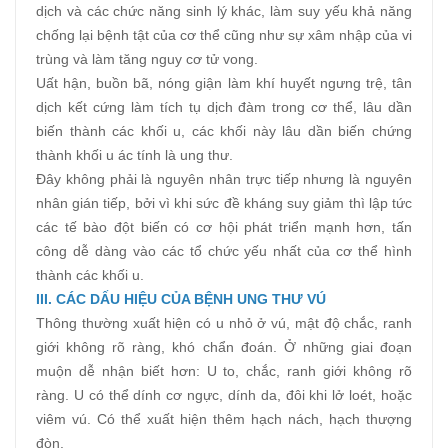
dịch và các chức năng sinh lý khác, làm suy yếu khả năng
chống lại bệnh tật của cơ thể cũng như sự xâm nhập của vi
trùng và làm tăng nguy cơ tử vong.
Uất hận, buồn bã, nóng giận làm khí huyết ngưng trệ, tân
dịch kết cứng làm tích tụ dịch đàm trong cơ thể, lâu dần
biến thành các khối u, các khối này lâu dần biến chứng
thành khối u ác tính là ung thư.
Đây không phải là nguyên nhân trực tiếp nhưng là nguyên
nhân gián tiếp, bởi vì khi sức đề kháng suy giảm thì lập tức
các tế bào đột biến có cơ hội phát triển mạnh hơn, tấn
công dễ dàng vào các tổ chức yếu nhất của cơ thể hình
thành các khối u.
III. CÁC DẤU HIỆU CỦA BỆNH UNG THƯ
VÚ
Thông thường xuất hiện có u nhỏ ở vú, mật độ chắc, ranh
giới không rõ ràng, khó chẩn đoán. Ở những giai đoạn
muộn dễ nhận biết hơn: U to, chắc, ranh giới không rõ
ràng. U có thể dính cơ ngực, dính da, đôi khi lở loét, hoặc
viêm vú. Có thể xuất hiện thêm hạch nách, hạch thượng
đòn.