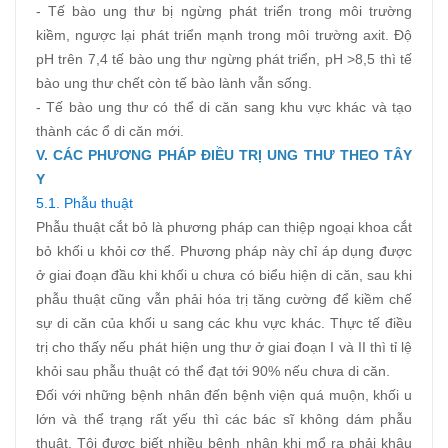
- Tế bào ung thư bị ngừng phát triển trong môi trường
kiềm, ngược lại phát triển mạnh trong môi trường axit. Độ
pH trên 7,4 tế bào ung thư ngừng phát triển, pH >8,5 thì tế
bào ung thư chết còn tế bào lành vẫn sống.
- Tế bào ung thư có thể di căn sang khu vực khác và tạo
thành các ổ di căn mới.
V. CÁC PHƯƠNG PHÁP ĐIỀU TRỊ UNG THƯ
THEO TÂY
Y
5.1. Phẫu thuật
Phẫu thuật cắt bỏ là phương pháp can thiệp ngoại khoa cắt
bỏ khối u khỏi cơ thể. Phương pháp này chỉ áp dụng được
ở giai đoạn đầu khi khối u chưa có biểu hiện di căn, sau khi
phẫu thuật cũng vẫn phải hóa trị tăng cường để kiềm chế
sự di căn của khối u sang các khu vực khác. Thực tế điều
trị cho thấy nếu phát hiện ung thư ở giai đoạn I và II thì tỉ lệ
khỏi sau phẫu thuật có thể đạt tới 90% nếu chưa di căn.
Đối với những bệnh nhân đến bệnh viện quá muộn, khối u
lớn và thể trạng rất yếu thì các bác sĩ không dám phẫu
thuật. Tôi được biết nhiều bệnh nhân khi mổ ra phải khâu