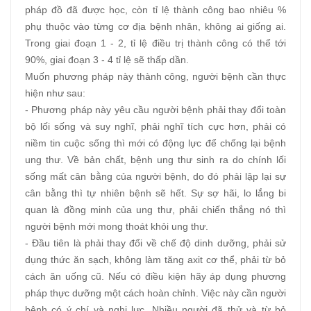
pháp đồ đã được học, còn tỉ lệ thành công bao nhiêu %
phụ thuộc vào từng cơ địa bệnh nhân, không ai giống ai.
Trong giai đoạn 1 - 2, tỉ lệ điều trị thành công có thể tới
90%, giai đoạn 3 - 4 tỉ lệ sẽ thấp dần.
Muốn phương pháp này thành công, người bệnh cần thực
hiện như sau:
- Phương pháp này yêu cầu người bệnh phải thay đổi toàn
bộ lối sống và suy nghĩ, phải nghĩ tích cực hơn, phải có
niềm tin cuộc sống thì mới có động lực để chống lại bệnh
ung thư. Về bản chất, bệnh ung thư sinh ra do chính lối
sống mất cân bằng của người bệnh, do đó phải lập lại sự
cân bằng thì tự nhiên bệnh sẽ hết. Sự sợ hãi, lo lắng bi
quan là đồng minh của ung thư, phải chiến thắng nó thì
người bệnh mới mong thoát khỏi ung thư.
- Đầu tiên là phải thay đổi về chế độ dinh dưỡng, phải sử
dụng thức ăn sạch, không làm tăng axit cơ thể, phải từ bỏ
cách ăn uống cũ. Nếu có điều kiện hãy áp dụng phương
pháp thực dưỡng một cách hoàn chỉnh. Việc này cần người
bệnh có ý chí và nghị lực. Nhiều người đã thử và từ bỏ