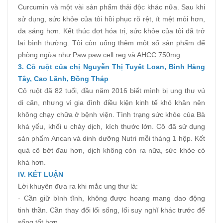
Curcumin và một vài sản phẩm thải độc khác nữa. Sau khi
sử dụng, sức khỏe của tôi hồi phục rõ rệt, ít mệt mỏi hơn,
da sáng hơn. Kết thúc đợt hóa trị, sức khỏe của tôi đã trở
lại bình thường. Tôi còn uống thêm một số sản phẩm để
phòng ngừa như Paw paw cell reg và AHCC 750mg.
3. Cô ruột của chị Nguyễn Thị Tuyết Loan, Bình Hàng
Tây, Cao Lãnh, Đồng Tháp
Cô ruột đã 82 tuổi, đầu năm 2016 biết mình bị ung thư vú
di căn, nhưng vì gia đình điều kiện kinh tế khó khăn nên
không chạy chữa ở bệnh viện. Tình trạng sức khỏe của Bà
khá yếu, khối u chảy dịch, kích thước lớn. Cô đã sử dụng
sản phẩm Ancan và dinh dưỡng Nutri mỗi tháng 1 hộp. Kết
quả cô bớt đau hơn, dịch không còn ra nữa, sức khỏe có
khá hơn.
IV. KẾT LUẬN
Lời khuyên đưa ra khi mắc ung thư là:
- Cần giữ bình tĩnh, không được hoang mang dao động
tinh thần. Cần thay đổi lối sống, lối suy nghĩ khác trước để
sống tốt hơn.