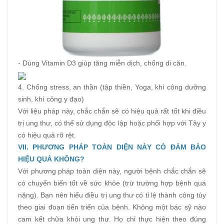
- Dùng Vitamin D3 giúp tăng miễn dịch, chống di căn.
4. Chống stress, an thần (tập thiền, Yoga, khí công dưỡng
sinh, khí công y đạo)
Với liệu pháp này, chắc chắn sẽ có hiệu quả rất tốt khi điều
trị ung thư, có thể sử dụng độc lập hoặc phối hợp với Tây y
có hiệu quả rõ rệt.
VII. PHƯƠNG PHÁP TOÀN DIỆN NÀY CÓ ĐẢM BẢO
HIỆU QUẢ KHÔNG?
Với phương pháp toàn diện này, người bệnh chắc chắn sẽ
có chuyển biến tốt về sức khỏe (trừ trường hợp bệnh quá
nặng). Bạn nên hiểu điều trị ung thư có tỉ lệ thành công tùy
theo giai đoạn tiến triển của bệnh. Không một bác sỹ nào
cam kết chữa khỏi ung thư. Họ chỉ thực hiện theo đúng